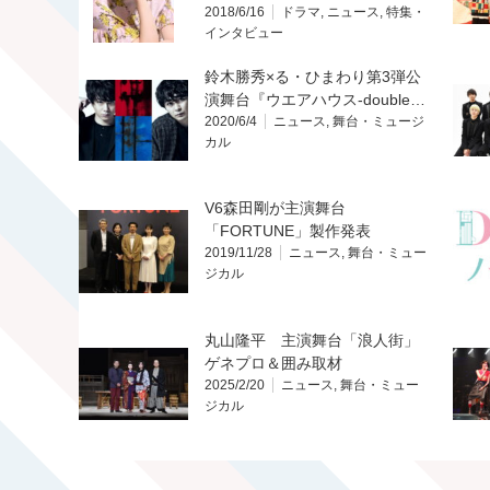
2018/6/16
ドラマ
,
ニュース
,
特集・
インタビュー
鈴木勝秀×る・ひまわり第3弾公
演舞台『ウエアハウス-double…
2020/6/4
ニュース
,
舞台・ミュージ
カル
V6森田剛が主演舞台
「FORTUNE」製作発表
2019/11/28
ニュース
,
舞台・ミュー
ジカル
丸山隆平 主演舞台「浪人街」
ゲネプロ＆囲み取材
2025/2/20
ニュース
,
舞台・ミュー
ジカル