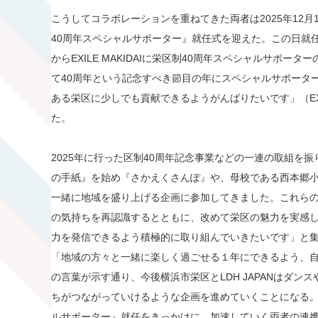
こうしてコラボレーションを重ねてきた両者は2025年12月16日
40周年スペシャルサポーター』就任式を迎えた。この日就
からEXILE MAKIDAIに栄区制40周年スペシャルサポ
て40周年という記念すべき節目の年にスペシャルサポータ
ある栄区に少しでも貢献できるようがんばりたいです」（EXIL
た。
2025年に行った区制40周年記念事業などの一連の取組を振り返
の手紙』を始め『さかえくさんぽ』や、母校である西本郷
一緒に地域を盛り上げる企画に参加してきました。これら
の気持ちを再認識するとともに、改めて栄区の魅力を実感
力を発信できるよう積極的に取り組んでいきたいです」と
「地域の方々と一緒に楽しく過ごせる１年にできるよう、
の言葉が示す通り、今後横浜市栄区とLDH JAPANはダ
ちがつながっていけるような企画を進めていくことになる。EXI
ルサポーター』就任をきっかけに、加速していく両者の連