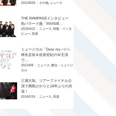
2022/9/28
その他
,
ニュース
THE RAMPAGEインタビュー
初バラード曲「INVISIB…
2020/4/22
ニュース
,
特集・インタ
ビュー
,
音楽
ミュージカル『Dear my パパ』
神永圭佑＆佐奈宏紀のＷ主演
で…
2022/8/9
ニュース
,
舞台・ミュージ
カル
三浦大知、ツアーファイナル公
演で満島ひかりと18年ぶりの共
演！
2018/2/16
ニュース
,
音楽