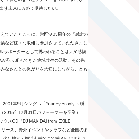
描き出す未来に改めて期待したい。
えていたところに、栄区制39周年の『感謝の
授業など様々な取組に参加させていただきまし
ャルサポーターとして携われることは大変感慨
間たちが取り組んできた地域共生の活動、その先
のみなさんとの繋がりを大切にしながら、とも
01年9月シングル「Your eyes only ～曖
2015年12月31日パフォーマーを卒業）、
CD『DJ MAKIDAI from EXILE
CDをリリース、野外イベントやクラブなど全国の多
日（火）地元・横浜市栄区にて栄区制40周年ス