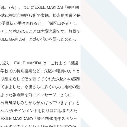
（火）、ついにEXILE MAKIDAI『栄区制
任式は横浜市栄区役所で実施、松永朋美栄区長
ーターの委嘱状が手渡されると、「栄区出身者とし
ーとして携われることは大変光栄です。故郷で
E MAKIDAI）と熱い想いを語ったのだっ
り、EXILE MAKIDAIは「これまで『感謝
小学校での特別授業など、栄区の職員の方々と
の取組を通して僕を育ててくれた栄区への感謝
してきました。今後さらに多くの人に地域の魅
集まった報道陣を前にメッセージ。さらに、
自分自身楽しみながらがんばっていきます」と
ンスやエンタテインメントを切り口に地域の人た
LE MAKIDAIの『栄区制40周年スペシャ
携が今後どのようなシナジーを生み出すのか