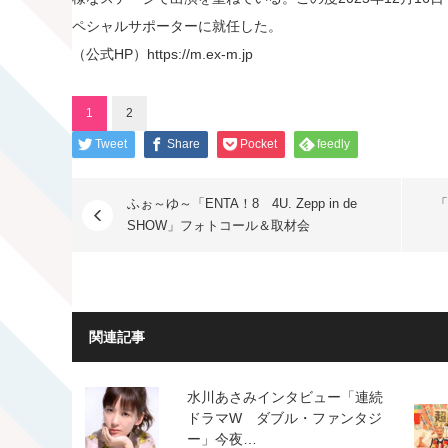
ペシャルサポーターに就任した。
（公式HP）https://m.ex-m.jp
1
2
Tweet
Share
Pocket
feedly
ふぉ～ゆ～「ENTA！8 4U. Zepp in de
「
SHOW」フォトコール＆取材会
関連記事
水川あさみインタビュー「連続
ドラマW ダブル・ファンタジ
ー」今夜…