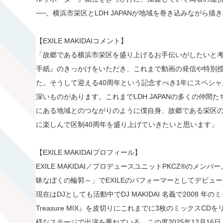
──。横浜市栄区とLDH JAPANが地域を巻き込みながら
【EXILE MAKIDAIコメント】
「故郷である横浜市栄区を盛り上げるお手伝いがしたいと考
手紙』のきっかけをいただき、これまで動画の発信や特別
た。そうして迎える40周年という記念すべき1年にスペシ
深いものがあります。これまでLDH JAPANの多くの仲
にある地域とのつながりのように僕自身、故郷である栄区
に楽しんで区制40周年を盛り上げていきたいと思います」
【EXILE MAKIDAIプロフィール】
EXILE MAKIDAI／プロデュースユニットPKCZ®のメンバー。20
昧なぼくの輪郭～」でEXILEのパフォーマーとしてデビュー（
現在はDJとしても活動中でDJ MAKIDAI 名義で2008 年のミックス
Treasure MIX』を皮切りにこれまでに3枚のミックス
様なステージで出演を重ねている。この度2025年12月16