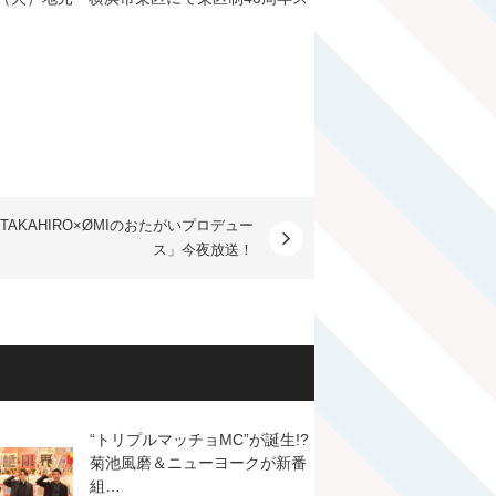
TAKAHIRO×ØMIのおたがいプロデュー
ス」今夜放送！
“トリプルマッチョMC”が誕生!?
菊池風磨＆ニューヨークが新番
組…