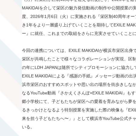
MAKIDAIを介して栄区の魅力発信動画の制作や公開授業
度、2026年1月6日（火）に実施される『栄区制40周年
き1年をより一層盛り上げていくことを期待してEXILE MAK
ー』に就任、これまでの取組をさらに充実させていくこと
今回の連携については、EXILE MAKIDAIが横浜市栄区
栄区が共鳴したことで様々なコラボレーションが実現、区制
の年にLDH JAPANは随所でシティプロモーションに協力
EXILE MAKIDAIによる『感謝の手紙』メッセージ動画の出演
浜市栄区のおすすめスポットや思い出の場所を街歩きしなが
なるYouTube動画『さかえくさんぽ×EXILE MAKIDA
郷小学校にて、子どもたちが栄区への愛着を育みながら夢
るきっかけとなるよう特別授業を実施した際の映像も『EXILE
来を担う子どもたちへ〜」』として横浜市YouTube公式
いる。