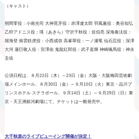
（キャスト）
朔間零役：小南光司 大神晃牙役：赤澤遼太郎 羽風薫役：奥谷知弘
乙狩アドニス役：瑛（あきら）守沢千秋役：佐伯亮 深海奏汰役：
堀海登 南雲鉄虎役：小西成弥 高峯翠役：一ノ瀬竜 仙石忍役：深澤
大河 蓮巳敬人役：宮澤佑 鬼龍紅郎役：武子直輝 神崎颯馬役：神永
圭佑
公演日程は、８月22日（木）～23日（金）大阪・大阪梅田芸術劇
場メインホール、８月30日（金）～９月10日（火）東京・品川プ
リンスホテル ステラボール、９月14日（土）～９月29日（日）東
京・天王洲銀河劇場にて。チケットは一般発売中。
大千秋楽のライブビューイング開催が決定！