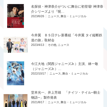
名探偵・神津恭介がついに舞台に初登場! 神津恭
介シリーズより『呪…
2023/6/26
ニュース
,
舞台・ミュージカル
今井翼 ＢＳ日テレ新番組「今井翼 タイ縦断鉄
道の旅」取材会
2023/4/13
その他
,
ニュース
今江大地（関西ジャニーズJr.）主演、林一敬
（ジャニーズJr.）…
2022/10/17
ニュース
,
舞台・ミュージカル
堂本光一、井上芳雄 「ナイツ・テイル─騎士
物語─」製作発表
2021/8/17
ニュース
,
舞台・ミュージカル