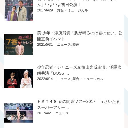
ん」いよいよ初日公演！
2017/6/29
舞台・ミュージカル
美 少年・浮所飛貴「胸が鳴るのは君のせい」公
開直前イベント
2021/5/31
ニュース
,
映画
少年忍者／ジャニーズJr.檜山光成主演、瀧陽次
朗共演『BOSS …
2022/6/14
ニュース
,
舞台・ミュージカル
ＨＫＴ４８ 春の関東ツアー2017 In さいたま
スーパーアリー…
2017/4/2
ニュース