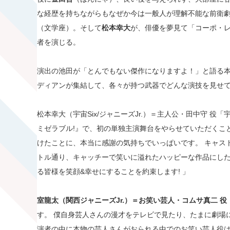
な経歴を持ちながらもなぜか今は一般人が理解不能な前衛
（文学座）。そして
松本幸大
が、俳優を夢見て「コーポ・
者を演じる。
演出の池田が「とんでもない傑作になりますよ！」と語る
ディアンが集結して、各々が持つ武器でどんな演技を見せ
松本幸大（宇宙Six/ジャニーズJr.）＝主人公・田中守 役「
ミゼラブル!』で、初の単独主演舞台をやらせていただくこ
けたことに、本当に感謝の気持ちでいっぱいです。 キャス
トル通り、キャッチーで笑いに溢れたハッピーな作品にし
る皆様を笑顔&幸せにすることを約束します! 」
室龍太（関西ジャニーズJr.）＝お笑い芸人・コムサ真二 役
す。 僕自身芸人さんの漫才をテレビで見たり、たまに劇場
演者の中に本物の芸人さんがおられる中でのお笑い芸人役