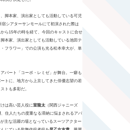
し、脚本家、演出家としても活動している可児
・新宿シアターサンモールにて初演された際は
から15年の時を経て、今回のキャストに合せ
、脚本家、演出家としても活動している池田テ
ス・フラワー」での公演も光る松本幸大が、単
るアパート「コーポ・レミゼ」が舞台。一癖も
パートに、地方から上京してきた俳優志望の若
ャストも多彩だ。
だけは高い芸人役に
室龍太
（関西ジャニーズ
磨
、住人たちの度重なる滞納に悩まされるアパ
上が主な活躍の場となっているスーツアクター
甘んじている歌舞伎役者役を
早乙女友貴
、華麗