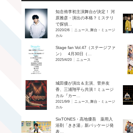
知念侑李初主演舞台が決定！ 河
原雅彦・演出の本格？ミステリ
で探偵…
2020/2/6
ニュース
,
舞台・ミュージ
カル
Stage fan Vol.47（ステージファ
ン） 4月30日（…
2025/4/20
ニュース
城田優が演出＆主演、菅井友
香、三浦翔平ら共演！ミュージ
カル『カー…
2021/9/9
ニュース
,
舞台・ミュージ
カル
SixTONES・高地優吾 薬用入
浴剤「きき湯」新パッケージ発
表…