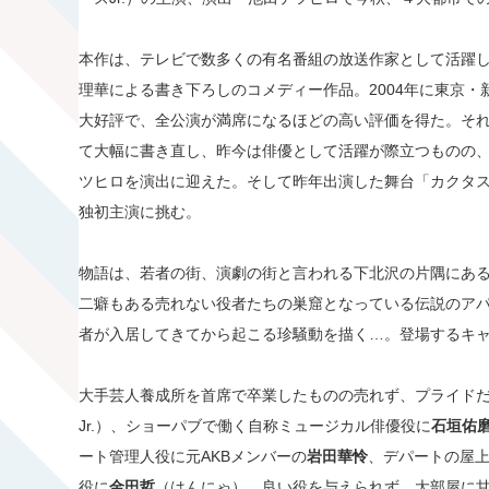
本作は、テレビで数多くの有名番組の放送作家として活躍
理華による書き下ろしのコメディー作品。2004年に東京
大好評で、全公演が満席になるほどの高い評価を得た。それ
て大幅に書き直し、昨今は俳優として活躍が際立つものの
ツヒロを演出に迎えた。そして昨年出演した舞台「カクタ
独初主演に挑む。
物語は、若者の街、演劇の街と言われる下北沢の片隅にあ
二癖もある売れない役者たちの巣窟となっている伝説のア
者が入居してきてから起こる珍騒動を描く…。登場するキ
大手芸人養成所を首席で卒業したものの売れず、プライド
Jr.）、ショーパブで働く自称ミュージカル俳優役に
石垣佑
ート管理人役に元AKBメンバーの
岩田華怜
、デパートの屋
役に
金田哲
（はんにゃ）、良い役を与えられず、大部屋に