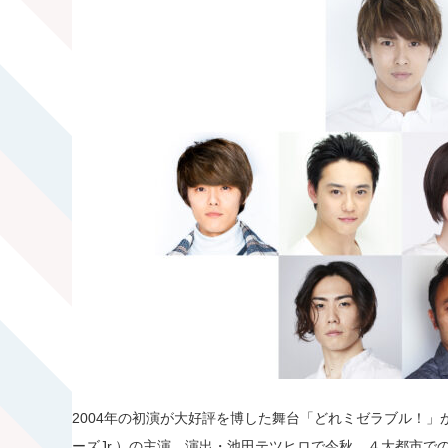
2004年の初演が大好評を博した舞台「どれミゼラブル！」が
ーズJr.）の主演、演出・池田テツヒロで今秋、４大都市で