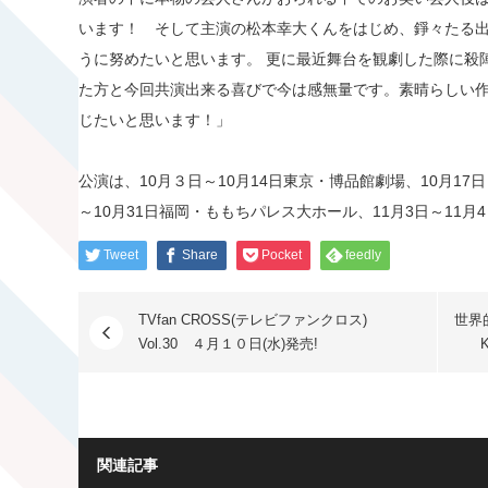
います！ そして主演の松本幸大くんをはじめ、錚々たる
うに努めたいと思います。 更に最近舞台を観劇した際に殺
た方と今回共演出来る喜びで今は感無量です。素晴らしい
じたいと思います！」
公演は、10月３日～10月14日東京・博品館劇場、10月17日
～10月31日福岡・ももちパレス大ホール、11月3日～11
Tweet
Share
Pocket
feedly
TVfan CROSS(テレビファンクロス)
世界
Vol.30 ４月１０日(水)発売!
関連記事