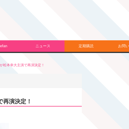
efan
ニュース
定期購読
お問
」が松本幸大主演で再演決定！
で再演決定！