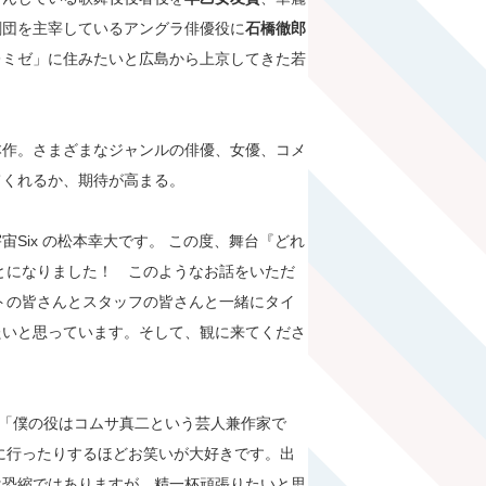
劇団を主宰しているアングラ俳優役に
石橋徹郎
レミゼ」に住みたいと広島から上京してきた若
本作。さまざまなジャンルの俳優、女優、コメ
てくれるか、期待が高まる。
宇宙Six の松本幸大です。 この度、舞台『どれ
とになりました！ このようなお話をいただ
トの皆さんとスタッフの皆さんと一緒にタイ
たいと思っています。そして、観に来てくださ
「僕の役はコムサ真二という芸人兼作家で
に行ったりするほどお笑いが大好きです。出
は恐縮ではありますが、精一杯頑張りたいと思