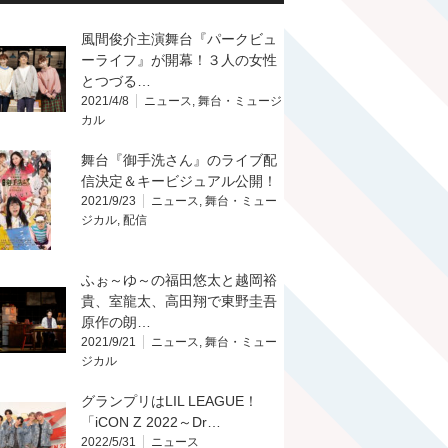
風間俊介主演舞台『パークビュ
ーライフ』が開幕！３人の女性
とつづる…
2021/4/8
ニュース
,
舞台・ミュージ
カル
舞台『御手洗さん』のライブ配
信決定＆キービジュアル公開！
2021/9/23
ニュース
,
舞台・ミュー
ジカル
,
配信
ふぉ～ゆ～の福田悠太と越岡裕
貴、室龍太、高田翔で東野圭吾
原作の朗…
2021/9/21
ニュース
,
舞台・ミュー
ジカル
グランプリはLIL LEAGUE！
「iCON Z 2022～Dr…
2022/5/31
ニュース