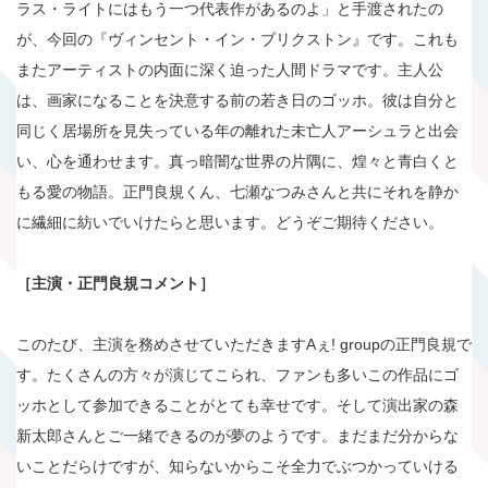
ラス・ライトにはもう一つ代表作があるのよ」と手渡されたの
が、今回の『ヴィンセント・イン・ブリクストン』です。これも
またアーティストの内面に深く迫った人間ドラマです。主人公
は、画家になることを決意する前の若き日のゴッホ。彼は自分と
同じく居場所を見失っている年の離れた未亡人アーシュラと出会
い、心を通わせます。真っ暗闇な世界の片隅に、煌々と青白くと
もる愛の物語。正門良規くん、七瀬なつみさんと共にそれを静か
に繊細に紡いでいけたらと思います。どうぞご期待ください。
［主演・正門良規コメント］
このたび、主演を務めさせていただきますAぇ! groupの正門良規で
す。たくさんの方々が演じてこられ、ファンも多いこの作品にゴ
ッホとして参加できることがとても幸せです。そして演出家の森
新太郎さんとご一緒できるのが夢のようです。まだまだ分からな
いことだらけですが、知らないからこそ全力でぶつかっていける