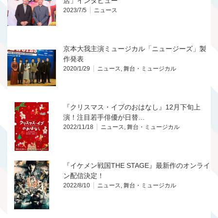
店」インタビュー
2023/7/5
ニュース
京本大我主演ミュージカル「ニュージーズ」製
作発表
2020/1/29
ニュース
,
舞台・ミュージカル
『クリスマス・イブのおはなし』12月下旬上
演！注目若手俳優が日替…
2022/11/18
ニュース
,
舞台・ミュージカル
『イケメン戦国THE STAGE』最新作のオンライ
ン配信決定！
2022/8/10
ニュース
,
舞台・ミュージカル