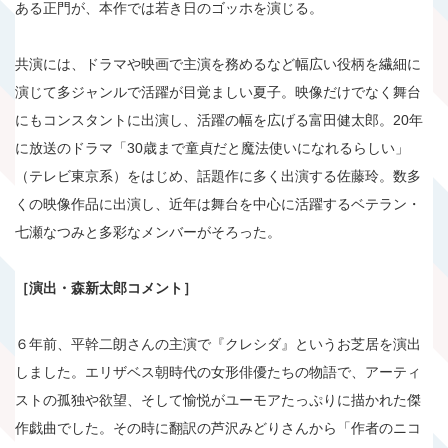
ある正門が、本作では若き日のゴッホを演じる。
共演には、ドラマや映画で主演を務めるなど幅広い役柄を繊細に
演じて多ジャンルで活躍が目覚ましい夏子。映像だけでなく舞台
にもコンスタントに出演し、活躍の幅を広げる富田健太郎。20年
に放送のドラマ「30歳まで童貞だと魔法使いになれるらしい」
（テレビ東京系）をはじめ、話題作に多く出演する佐藤玲。数多
くの映像作品に出演し、近年は舞台を中心に活躍するベテラン・
七瀬なつみと多彩なメンバーがそろった。
［演出・森新太郎コメント］
６年前、平幹二朗さんの主演で『クレシダ』というお芝居を演出
しました。エリザベス朝時代の女形俳優たちの物語で、アーティ
ストの孤独や欲望、そして愉悦がユーモアたっぷりに描かれた傑
作戯曲でした。その時に翻訳の芦沢みどりさんから「作者のニコ