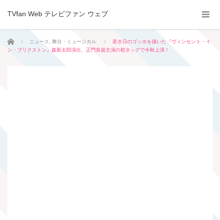
TVfan Web テレビファン ウェブ
ホーム
ニュース
,
舞台・ミュージカル
若き日のゴッホを描いた『ヴィンセント・イ
ン・ブリクストン』森新太郎演出、正門良規主演の初タッグで今秋上演！