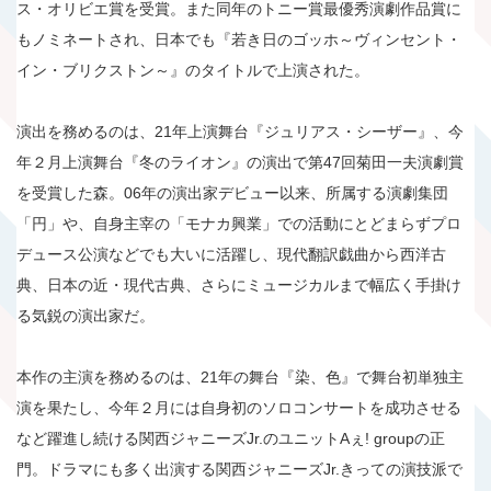
ス・オリビエ賞を受賞。また同年のトニー賞最優秀演劇作品賞に
もノミネートされ、日本でも『若き日のゴッホ～ヴィンセント・
イン・ブリクストン～』のタイトルで上演された。
演出を務めるのは、21年上演舞台『ジュリアス・シーザー』、今
年２月上演舞台『冬のライオン』の演出で第47回菊田一夫演劇賞
を受賞した森。06年の演出家デビュー以来、所属する演劇集団
「円」や、自身主宰の「モナカ興業」での活動にとどまらずプロ
デュース公演などでも大いに活躍し、現代翻訳戯曲から西洋古
典、日本の近・現代古典、さらにミュージカルまで幅広く手掛け
る気鋭の演出家だ。
本作の主演を務めるのは、21年の舞台『染、色』で舞台初単独主
演を果たし、今年２月には自身初のソロコンサートを成功させる
など躍進し続ける関西ジャニーズJr.のユニットAぇ! groupの正
門。ドラマにも多く出演する関西ジャニーズJr.きっての演技派で