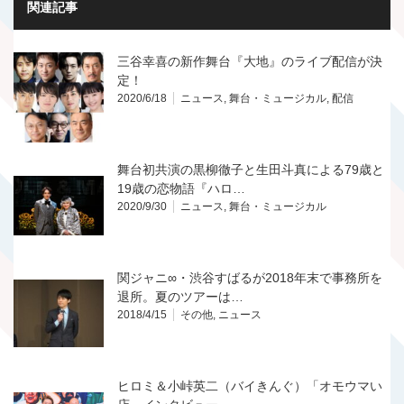
関連記事
三谷幸喜の新作舞台『大地』のライブ配信が決
定！
2020/6/18
ニュース
,
舞台・ミュージカル
,
配信
舞台初共演の黒柳徹子と生田斗真による79歳と
19歳の恋物語『ハロ…
2020/9/30
ニュース
,
舞台・ミュージカル
関ジャニ∞・渋谷すばるが2018年末で事務所を
退所。夏のツアーは…
2018/4/15
その他
,
ニュース
ヒロミ＆小峠英二（バイきんぐ）「オモウマい