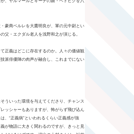
季が、ヤルマールとギーナの娘・ヘドビクを八
父・豪商ベルレを大鷹明良が、軍の元中尉とい
ルの父・エクダル老人を浅野和之が演じる。
して正義はどこに存在するのか。人々の価値観
演技派俳優陣の肉声が融合し、これまでにない
はそういった環境を与えてくださり、チャンス
プレッシャーもありますが、怖がらず飛び込ん
は、“正義病”といわれるくらい正義感が強
正義が物語に大きく関わるのですが、きっと見