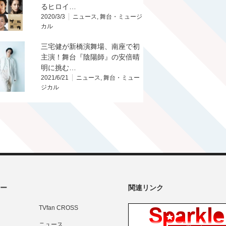
るヒロイ…
2020/3/3
ニュース
,
舞台・ミュージ
カル
三宅健が新橋演舞場、南座で初
主演！舞台『陰陽師』の安倍晴
明に挑む…
2021/6/21
ニュース
,
舞台・ミュー
ジカル
ー
関連リンク
TVfan CROSS
ニュース