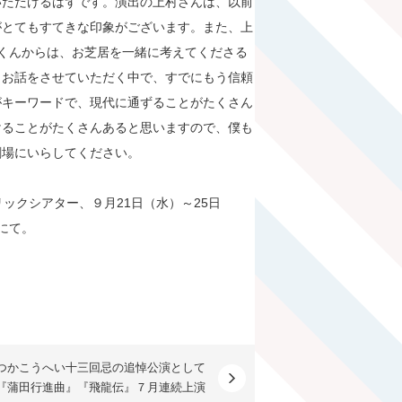
いただけるはずです。演出の上村さんは、以前
がとてもすてきな印象がございます。また、上
郁人くんからは、お芝居を一緒に考えてくださる
とお話をさせていただく中で、すでにもう信頼
がキーワードで、現代に通ずることがたくさん
けることがたくさんあると思いますので、僕も
劇場にいらしてください。
ックシアター、９月21日（水）～25日
にて。
かこうへい十三回忌の追悼公演として
『蒲田行進曲』『飛龍伝』７月連続上演