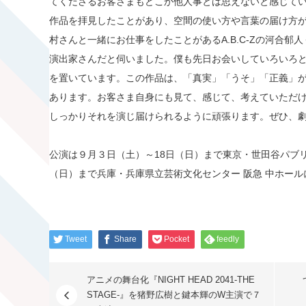
てくださるお客さまもどこか他人事とは思えないと感じて
作品を拝見したことがあり、空間の使い方や言葉の届け方
村さんと一緒にお仕事をしたことがあるA.B.C-Zの河合
演出家さんだと伺いました。僕も先日お会いしていろいろ
を置いています。この作品は、「真実」「うそ」「正義」
あります。お客さま自身にも見て、感じて、考えていただ
しっかりそれを演じ届けられるように頑張ります。ぜひ、
公演は９月３日（土）～18日（日）まで東京・世田谷パブリ
（日）まで兵庫・兵庫県立芸術文化センター 阪急 中ホール
Tweet
Share
Pocket
feedly
アニメの舞台化『NIGHT HEAD 2041-THE
つ
STAGE-』を猪野広樹と鍵本輝のW主演で７