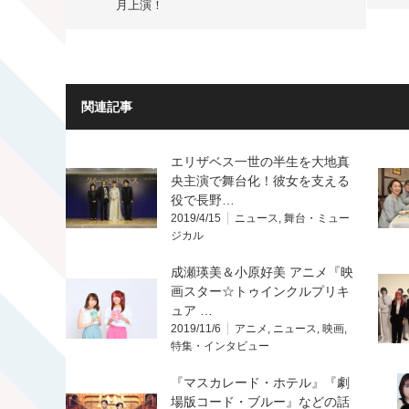
月上演！
関連記事
エリザベス一世の半生を大地真
央主演で舞台化！彼女を支える
役で長野…
2019/4/15
ニュース
,
舞台・ミュー
ジカル
成瀬瑛美＆小原好美 アニメ『映
画スター☆トゥインクルプリキ
ュア …
2019/11/6
アニメ
,
ニュース
,
映画
,
特集・インタビュー
『マスカレード・ホテル』『劇
場版コード・ブルー』などの話