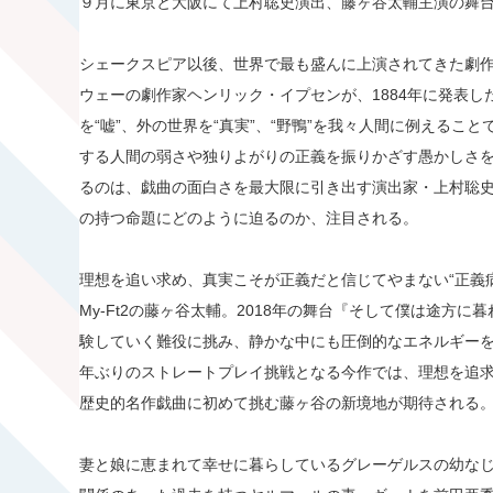
９月に東京と大阪にて上村聡史演出、藤ヶ谷太輔主演の舞台『野鴨
シェークスピア以後、世界で最も盛んに上演されてきた劇作
ウェーの劇作家ヘンリック・イプセンが、1884年に発表
を“嘘”、外の世界を“真実”、“野鴨”を我々人間に例えるこ
する人間の弱さや独りよがりの正義を振りかざす愚かしさ
るのは、戯曲の面白さを最大限に引き出す演出家・上村聡
の持つ命題にどのように迫るのか、注目される。
理想を追い求め、真実こそが正義だと信じてやまない“正義病
My-Ft2の藤ヶ谷太輔。2018年の舞台『そして僕は途方
験していく難役に挑み、静かな中にも圧倒的なエネルギー
年ぶりのストレートプレイ挑戦となる今作では、理想を追
歴史的名作戯曲に初めて挑む藤ヶ谷の新境地が期待される
妻と娘に恵まれて幸せに暮らしているグレーゲルスの幼な