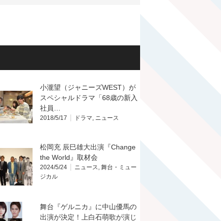
小瀧望（ジャニーズWEST）が
スペシャルドラマ「68歳の新入
社員…
2018/5/17
ドラマ
,
ニュース
松岡充 辰巳雄大出演『Change
the World』取材会
2024/5/24
ニュース
,
舞台・ミュー
ジカル
舞台『ゲルニカ』に中山優馬の
出演が決定！上白石萌歌が演じ