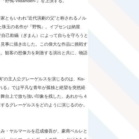
-Vildanden-』を上演する。
家ともいわれ“近代演劇の父”と称されるノル
した珠玉の名作が『野鴨』。イプセンは納屋
とで自己欺瞞（ぎまん）によって自らを守ろうと
を見事に描き出した。この偉大な作品に挑戦す
史。観客の想像力を刺激する演出と共に、物語
”の主人公グレーゲルスを演じるのは、Kis-
に暮れる』では平凡な青年が孤独と絶望を突然経
を舞台上で放ち強い印象を残した。あれから４
求するグレーゲルスをどのように演じるのか。
。
じみ・ヤルマールを忍成修吾が、豪商ベルレと