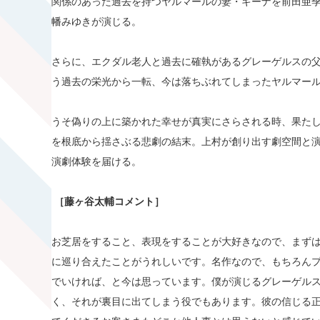
関係のあった過去を持つヤルマールの妻・ギーナを前田亜
幡みゆきが演じる。
さらに、エクダル老人と過去に確執があるグレーゲルスの
う過去の栄光から一転、今は落ちぶれてしまったヤルマー
うそ偽りの上に築かれた幸せが真実にさらされる時、果た
を根底から揺さぶる悲劇の結末。上村が創り出す劇空間と
演劇体験を届ける。
［藤ヶ谷太輔コメント］
お芝居をすること、表現をすることが大好きなので、まず
に巡り合えたことがうれしいです。名作なので、もちろん
でいければ、と今は思っています。僕が演じるグレーゲルス
く、それが裏目に出てしまう役でもあります。彼の信じる