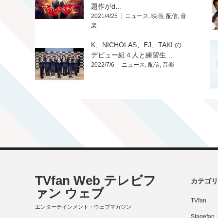
題作がd…
2021/4/25
ニュース
,
映画
,
配信
,
音
楽
K、NICHOLAS、EJ、TAKI の
デビュー組４人と練習⽣…
2022/7/6
ニュース
,
配信
,
音楽
TVfan Web テレビフ
カテゴリ
ァン ウェブ
TVfan
エンターテインメント・ウェブマガジン
Stagefan