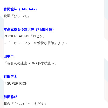
作間龍斗（HiHi Jets）
映画『ひらいて』
本髙克樹＆今野大輝（7 MEN 侍）
ROCK READING『ロビン』
～「ロビン・フッドの愉快な冒険」より～
田中圭
「らせんの迷宮～DNA科学捜査～」
町田啓太
「SUPER RICH」
和田雅成
舞台『２つの「ヒ」キゲキ』