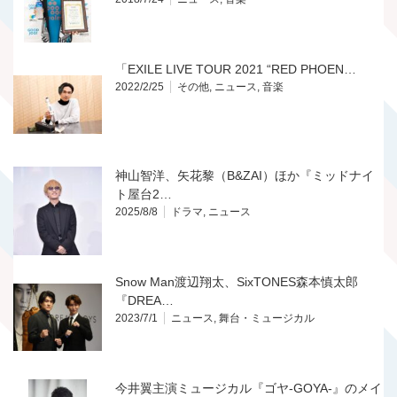
「EXILE LIVE TOUR 2021 “RED PHOEN…
2022/2/25
その他
,
ニュース
,
音楽
神山智洋、矢花黎（B&ZAI）ほか『ミッドナイ
ト屋台2…
2025/8/8
ドラマ
,
ニュース
Snow Man渡辺翔太、SixTONES森本慎太郎
『DREA…
2023/7/1
ニュース
,
舞台・ミュージカル
今井翼主演ミュージカル『ゴヤ-GOYA-』のメイ