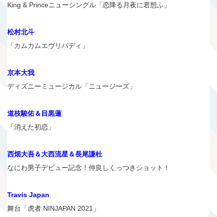
King & Princeニューシングル「恋降る月夜に君想ふ」
松村北斗
「カムカムエヴリバディ」
京本大我
ディズニーミュージカル「ニュージーズ」
道枝駿佑＆目黒蓮
「消えた初恋」
西畑大吾＆大西流星＆長尾謙杜
なにわ男子デビュー記念！仲良しくっつきショット！
Travis Japan
舞台「虎者 NINJAPAN 2021」