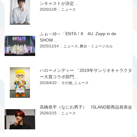
ンキャストが決定…
2020/12/9
ニュース
ふぉ～ゆ～「ENTA！8 4U. Zepp in de
SHOW…
2025/12/14
ニュース
,
舞台・ミュージカル
ハローメンディー 「2019年サンリオキャラクタ
ー大賞コラボ部門…
2019/4/10
その他
,
ニュース
高橋恭平（なにわ男子） ISLAND新商品発表会
2026/1/15
ニュース