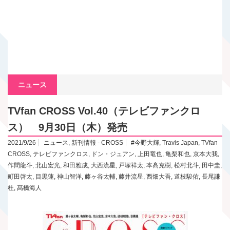
ニュース
TVfan CROSS Vol.40（テレビファンクロ
ス） 9月30日（木）発売
2021/9/26
ニュース
,
新刊情報 - CROSS
#今野大輝
,
Travis Japan
,
TVfan
CROSS
,
テレビファンクロス
,
ドン・ジュアン
,
上田竜也
,
亀梨和也
,
京本大我
,
作間龍斗
,
北山宏光
,
和田雅成
,
大西流星
,
戸塚祥太
,
本髙克樹
,
松村北斗
,
田中圭
,
町田啓太
,
目黒蓮
,
神山智洋
,
藤ヶ谷太輔
,
藤井流星
,
西畑大吾
,
道枝駿佑
,
長尾謙
杜
,
髙橋海人