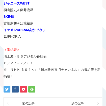
ジャニーズWEST
桐山照史＆藤井流星
SKE48
古畑奈和＆江籠裕奈
イケメンDREAMあかでみぃ
EUPHORIA
＜番組表＞
地上波・ＢＳデジタル番組表
６／２７～７／３１
※「ＮＨＫ ＢＳ４Ｋ」「日本映画専門チャンネル」の番組表を新
掲載！
前の記事
次の記事