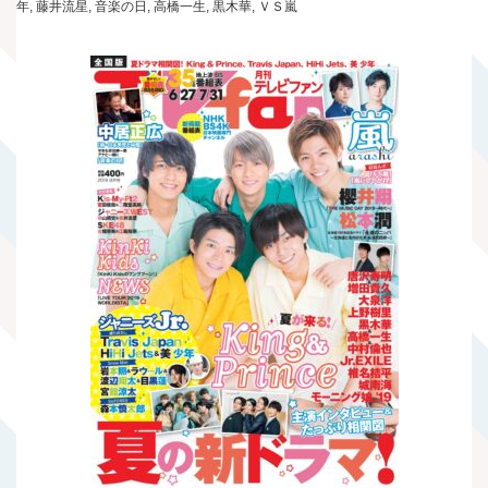
年
,
藤井流星
,
音楽の日
,
高橋一生
,
黒木華
,
ＶＳ嵐