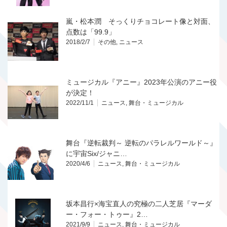
嵐・松本潤 そっくりチョコレート像と対面、
点数は「99.9」
2018/2/7
その他
,
ニュース
ミュージカル『アニー』2023年公演のアニー役
が決定！
2022/11/1
ニュース
,
舞台・ミュージカル
舞台『逆転裁判～ 逆転のパラレルワールド～』
に宇宙Six/ジャニ…
2020/4/6
ニュース
,
舞台・ミュージカル
坂本昌行×海宝直人の究極の二人芝居『マーダ
ー・フォー・トゥー』2…
2021/9/9
ニュース
,
舞台・ミュージカル