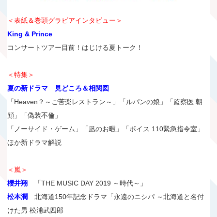
＜表紙＆巻頭グラビアインタビュー＞
King & Prince
コンサートツアー目前！はじける夏トーク！
＜特集＞
夏の新ドラマ 見どころ＆相関図
「Heaven？～ご苦楽レストラン～」「ルパンの娘」「監察医 朝
顔」「偽装不倫」
「ノーサイド・ゲーム」「凪のお暇」「ボイス 110緊急指令室」
ほか新ドラマ解説
＜嵐＞
櫻井翔
「THE MUSIC DAY 2019 ～時代～」
松本潤
北海道150年記念ドラマ「永遠のニシパ ～北海道と名付
けた男 松浦武四郎