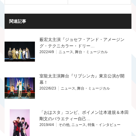
関連記事
薮宏太主演『ジョセフ・アンド・アメージン
グ・テクニカラー・ドリー…
2022/4/9
ニュース
,
舞台・ミュージカル
室龍太主演舞台『リプシンカ』東京公演が開
幕！
2022/6/23
ニュース
,
舞台・ミュージカル
「おはスタ」コンビ、ボイメン辻本達規＆本田
剛文のバラエティー自己…
2019/4/4
その他
,
ニュース
,
特集・インタビュー