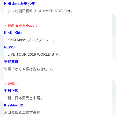
HiHi Jets＆美 少年
「テレビ朝日夏祭り SUMMER STATION」
＜最新＆密着Report＞
KinKi Kids
「KinKi Kidsのブンブブーン！」
NEWS
「LIVE TOUR 2019 WORLDISTA」
平野紫耀
映画『かぐや様は告らせたい』
＜連載＞
中居正広
「新・日本男児と中居」
Kis-My-Ft2
宮田俊哉＆二階堂高嗣