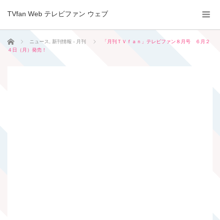
TVfan Web テレビファン ウェブ
ホーム
ニュース
,
新刊情報 - 月刊
「月刊ＴＶｆａｎ」テレビファン８月号 ６月２
４日（月）発売！