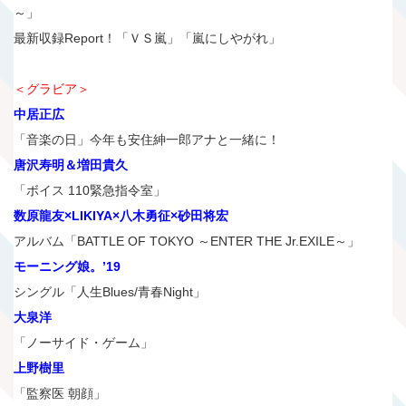
～」
最新収録Report！「ＶＳ嵐」「嵐にしやがれ」
＜グラビア＞
中居正広
「音楽の日」今年も安住紳一郎アナと一緒に！
唐沢寿明＆増田貴久
「ボイス 110緊急指令室」
数原龍友×LIKIYA×八木勇征×砂田将宏
アルバム「BATTLE OF TOKYO ～ENTER THE Jr.EXILE～」
モーニング娘。’19
シングル「人生Blues/青春Night」
大泉洋
「ノーサイド・ゲーム」
上野樹里
「監察医 朝顔」