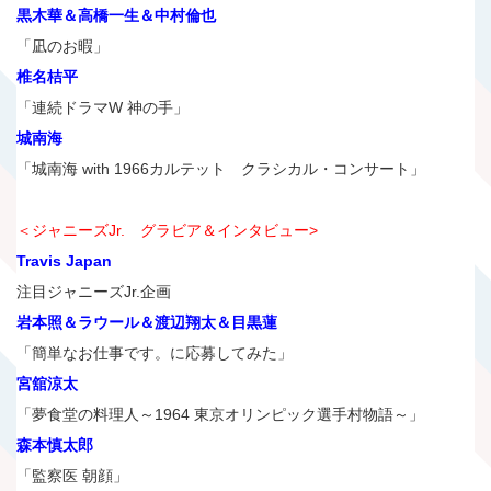
黒木華＆高橋一生＆中村倫也
「凪のお暇」
椎名桔平
「連続ドラマW 神の手」
城南海
「城南海 with 1966カルテット クラシカル・コンサート」
＜ジャニーズJr. グラビア＆インタビュー>
Travis Japan
注目ジャニーズJr.企画
岩本照＆ラウール＆渡辺翔太＆目黒蓮
「簡単なお仕事です。に応募してみた」
宮舘涼太
「夢食堂の料理人～1964 東京オリンピック選手村物語～」
森本慎太郎
「監察医 朝顔」