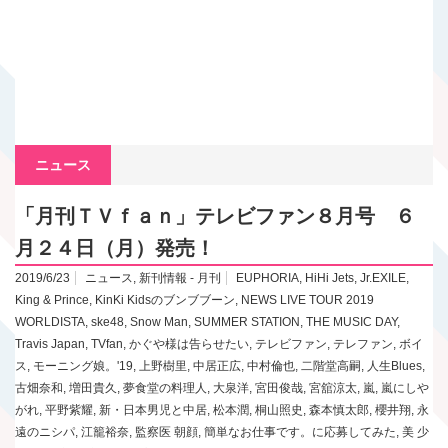
ニュース
「月刊ＴＶｆａｎ」テレビファン８月号 ６
月２４日（月）発売！
2019/6/23
ニュース
,
新刊情報 - 月刊
EUPHORIA
,
HiHi Jets
,
Jr.EXILE
,
King & Prince
,
KinKi Kidsのブンブブーン
,
NEWS LIVE TOUR 2019
WORLDISTA
,
ske48
,
Snow Man
,
SUMMER STATION
,
THE MUSIC DAY
,
Travis Japan
,
TVfan
,
かぐや様は告らせたい
,
テレビファン
,
テレファン
,
ボイ
ス
,
モーニング娘。'19
,
上野樹里
,
中居正広
,
中村倫也
,
二階堂高嗣
,
人生Blues
,
古畑奈和
,
増田貴久
,
夢食堂の料理人
,
大泉洋
,
宮田俊哉
,
宮舘涼太
,
嵐
,
嵐にしや
がれ
,
平野紫耀
,
新・日本男児と中居
,
松本潤
,
桐山照史
,
森本慎太郎
,
櫻井翔
,
永
遠のニシパ
,
江籠裕奈
,
監察医 朝顔
,
簡単なお仕事です。に応募してみた
,
美 少