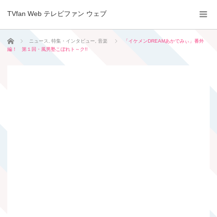
TVfan Web テレビファン ウェブ
ホーム
ニュース
,
特集・インタビュー
,
音楽
「イケメンDREAMあかでみぃ」番外
編！ 第１回・風男塾こぼれト～ク!!