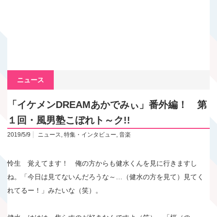
ニュース
「イケメンDREAMあかでみぃ」番外編！ 第
１回・風男塾こぼれト～ク!!
2019/5/9
ニュース
,
特集・インタビュー
,
音楽
怜生 覚えてます！ 俺の方からも健水くんを見に行きますし
ね。「今日は見てないんだろうな～…（健水の方を見て）見てく
れてるー！」みたいな（笑）。