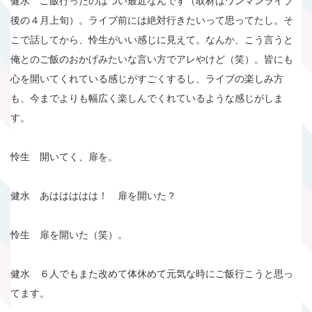
健水 ご飯行ったのはつい最近なんです（取材はワンマンライブ
後の４月上旬）。ライブ前には絶対行きたいって思ってたし。そ
こで話してから、怜生がいい感じに見えて。なんか、こう言うと
俺とのご飯のおかげみたいな言い方でアレやけど（笑）。皆にも
心を開いてくれている感じがすごくするし、ライブの楽しみ方
も、今までよりも幅広く楽しんでくれているような感じがしま
す。
怜生 開いてく、扉を。
健水 あははははは！ 扉を開いた？
怜生 扉を開いた（笑）。
健水 ６人でもまた改めて体休めて元気な時にご飯行こうと思っ
てます。