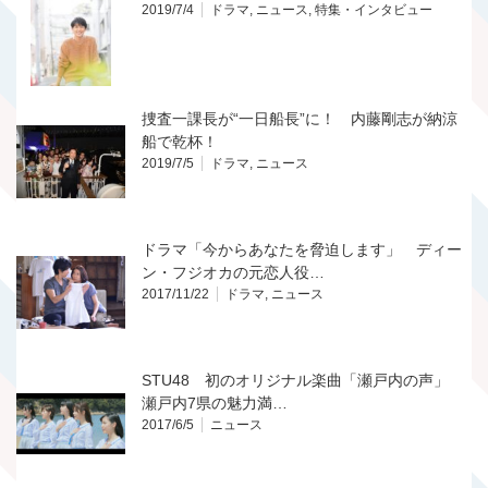
2019/7/4
ドラマ
,
ニュース
,
特集・インタビュー
捜査一課長が“一日船長”に！ 内藤剛志が納涼
船で乾杯！
2019/7/5
ドラマ
,
ニュース
ドラマ「今からあなたを脅迫します」 ディー
ン・フジオカの元恋人役…
2017/11/22
ドラマ
,
ニュース
STU48 初のオリジナル楽曲「瀬戸内の声」
瀬戸内7県の魅力満…
2017/6/5
ニュース