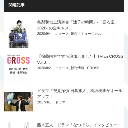
関連記事
亀梨和也主演舞台『迷子の時間』-「語る室」
2020- の全キャス…
2020/9/4
ニュース
,
舞台・ミュージカル
【掲載内容です※追加しました】TVfan CROSS
Vol.3…
2020/8/2
ニュース
,
新刊情報 - CROSS
ドラマ「視覚探偵 日暮旅人」松坂桃李がオール
アップ！
2017/3/1
ドラマ
藤木直人 ドラマ「なつぞら」インタビュー