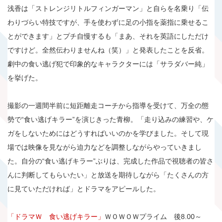
浅香は「ストレンジリトルフィンガーマン」と自らを名乗り「伝
わりづらい特技ですが、手を使わずに足の小指を薬指に乗せるこ
とができます」とプチ自慢するも「まあ、それを英語にしただけ
ですけど。全然伝わりませんね（笑）」と発表したことを反省。
劇中の食い逃げ犯で印象的なキャラクターには「サラダバー純」
を挙げた。
撮影の一週間半前に短距離走コーチから指導を受けて、万全の態
勢で“食い逃げキラー”を演じきった青柳。「走り込みの練習や、ケ
ガをしないためにはどうすればいいのかを学びました。そして現
場では映像を見ながら迫力などを調整しながらやっていきまし
た。自分の“食い逃げキラー”ぶりは、完成した作品で視聴者の皆さ
んに判断してもらいたい」と放送を期待しながら「たくさんの方
に見ていただければ」とドラマをアピールした。
「ドラマＷ 食い逃げキラー」
ＷＯＷＯＷプライム 後8.00～