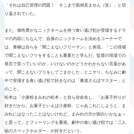
「それは自己管理の問題！ そこまで面倒見ません（笑）」と切
り返されていた。
また、個性豊かなニックネームを持つ食い逃げ犯が登場するドラ
マの内容にちなんで、自身のニックネームを決めるコーナーで
は、青柳は自らを「聞こえないフリーマン」と表現。「この現場
で聞こえないフリをすることも重要だと学んだ。監督の現場での
発言で笑っていいのか、いけないのかどうかわからない言葉があ
って、聞こえないフリをしてごまかした」とニヤリ。ちなみに劇
中で登場する食い逃げ犯で好きなのは「裏道さんぽマスター」と
のこと。
松本は「小麦粉まみれの松本」と自ら珍命名し、「お菓子作りが
好きだから。お菓子といえば小麦粉、じゃあこれにしようと。ま
みれにはなったことはないけれど、まみれの方が面白いかなぁ～
と思って」とフィーリングを重視。劇中の食い逃げ犯では「二人
組のスペックホルダー」が好きだという。