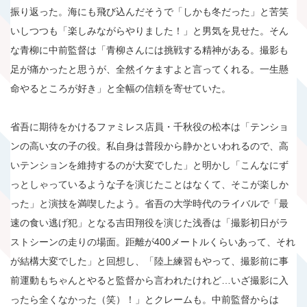
振り返った。海にも飛び込んだそうで「しかも冬だった」と苦笑
いしつつも「楽しみながらやりました！」と男気を見せた。そん
な青柳に中前監督は「青柳さんには挑戦する精神がある。撮影も
足が痛かったと思うが、全然イケますよと言ってくれる。一生懸
命やるところが好き」と全幅の信頼を寄せていた。
省吾に期待をかけるファミレス店員・千秋役の松本は「テンショ
ンの高い女の子の役。私自身は普段から静かといわれるので、高
いテンションを維持するのが大変でした」と明かし「こんなにず
っとしゃっているような子を演じたことはなくて、そこが楽しか
った」と演技を満喫したよう。省吾の大学時代のライバルで「最
速の食い逃げ犯」となる吉田翔役を演じた浅香は「撮影初日がラ
ストシーンの走りの場面。距離が400メートルくらいあって、それ
が結構大変でした」と回想し、「陸上練習もやって、撮影前に事
前運動もちゃんとやると監督から言われたけれど…いざ撮影に入
ったら全くなかった（笑）！」とクレームも。中前監督からは