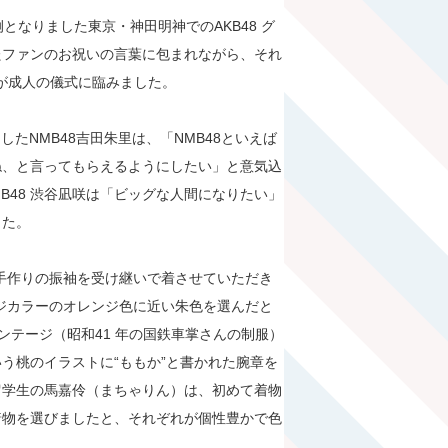
となりました東京・神田明神でのAKB48 グ
たファンのお祝いの言葉に包まれながら、それ
名が成人の儀式に臨みました。
したNMB48吉田朱里は、「NMB48といえば
ね、と言ってもらえるようにしたい」と意気込
MB48 渋谷凪咲は「ビッグな人間になりたい」
した。
た手作りの振袖を受け継いで着させていただき
ージカラーのオレンジ色に近い朱色を選んだと
ンテージ（昭和41 年の国鉄車掌さんの制服）
う桃のイラストに“ももか”と書かれた腕章を
留学生の馬嘉伶（まちゃりん）は、初めて着物
着物を選びましたと、それぞれが個性豊かで色