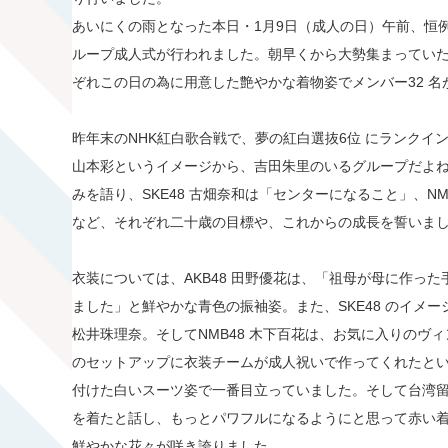
あいにくの雨となった本日・1月9日（成人の日）午前、恒例
ループ成人式が行われました。朝早くから大勢集まってい
ぞれこの日の為に用意した艶やかな着物姿でメンバー32 
昨年末のNHK紅白歌合戦で、夢の紅白選抜6位 にランクイン
山本彩というイメージから、吉田朱里のいるグループだよ
みを語り、SKE48 古畑奈和は「センターになること」、N
など、それぞれ二十歳の目標や、これからの成長を誓いま
衣装については、AKB48 田野優花は、「祖母が母に作っ
ました」と鮮やかな青色の振袖姿。また、SKE48 のイメ
松井珠理奈。そしてNMB48 木下百花は、お気に入りのヴィ
のセットアップに衣装チームが成人祝いで作ってくれたとい
付けた白いスーツ姿で一番目立っていました。そして台湾
を着たと話し、もっとパワフルになるようにと思って赤い
鮮やかな花々が咲き誇りました。