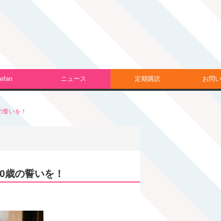
efan
ニュース
定期購読
お問
の誓いを！
20歳の誓いを！