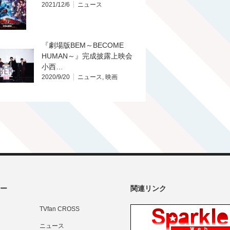
2021/12/6
ニュース
『劇場版BEM～BECOME
HUMAN～』完成披露上映会
小西…
2020/9/20
ニュース
,
映画
ー
関連リンク
TVfan CROSS
ニュース