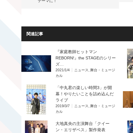
テーマに！
関連記事
『家庭教師ヒットマン
REBORN!』the STAGEのシリー
ズ…
2021/1/4
ニュース
,
舞台・ミュージ
カル
「中丸君の楽しい時間3」が開
幕！やりたいことを詰め込んだ
ライブ
2019/3/7
ニュース
,
舞台・ミュージ
カル
大地真央の主演舞台「クイー
ン・エリザベス」製作発表