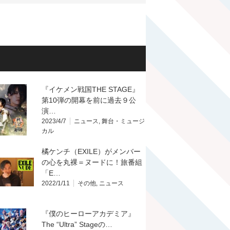
『イケメン戦国THE STAGE』
第10弾の開幕を前に過去９公
演…
2023/4/7
ニュース
,
舞台・ミュージ
カル
橘ケンチ（EXILE）がメンバー
の心を丸裸＝ヌードに！旅番組
「E…
2022/1/11
その他
,
ニュース
『僕のヒーローアカデミア』
The “Ultra” Stageの…