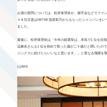
お酒の質問については、松井珠理奈が、握手会などでファンの
４８兒玉遥はHKT48 指原莉乃からもらったシャンパンを
ました。
最後に、松井珠理奈は「今年の総選挙は、本気で1 位を目
辺麻友さんも1 位を初めて取った歳が二十歳だと聞いたの
ジンクスに続けたらいいなと思います。」と更なる飛躍を
(c)AKS