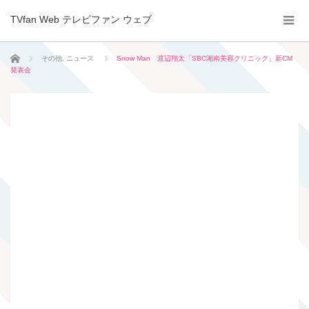
TVfan Web テレビファン ウェブ
ホーム
その他
,
ニュース
Snow Man 渡辺翔太「SBC湘南美容クリニック」新CM
発表会