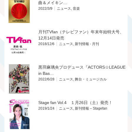
曲＆メイキン…
2022/3/9
ニュース
,
音楽
月刊TVfan（テレビファン）年末年始特大号、
12月14日発売
2018/12/6
ニュース
,
新刊情報 - 月刊
黒羽麻璃央プロデュース『ACTORS☆LEAGUE
in Bas…
2022/6/28
ニュース
,
舞台・ミュージカル
Stage fan Vol.4 １月26日（土）発売！
2019/1/24
ニュース
,
新刊情報 – Stagefan