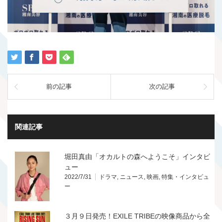
前の記事
次の記事
関連記事
堀田真由「オカルトの森へようこそ」インタビ
ュー
2022/7/31
ドラマ
,
ニュース
,
映画
,
特集・インタビュ
ー
３月９日発売！EXILE TRIBEの映像商品から全