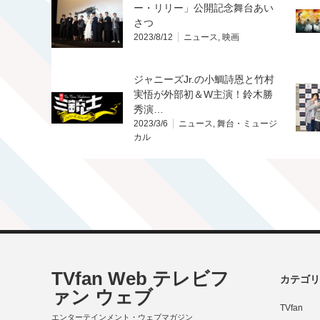
ー・リリー」公開記念舞台あい
さつ
2023/8/12
ニュース
,
映画
ジャニーズJr.の小鯛詩恩と竹村
実悟が外部初＆W主演！鈴木勝
秀演…
2023/3/6
ニュース
,
舞台・ミュージ
カル
TVfan Web テレビフ
カテゴリ
ァン ウェブ
TVfan
エンターテインメント・ウェブマガジン