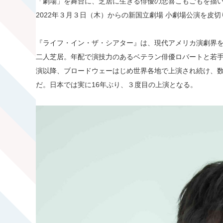
「劇場」を舞台に、芝居に生きる俳優の悲喜こもごもを描
2022年３月３日（木）からの新国立劇場 小劇場公演を皮
『ライフ・イン・ザ・シアター』は、現代アメリカ演劇界を代
二人芝居。年配で演技力のあるベテラン俳優ロバートと若手
演以降、ブロードウェーはじめ世界各地で上演され続け、
だ。日本では実に16年ぶり、３度目の上演となる。