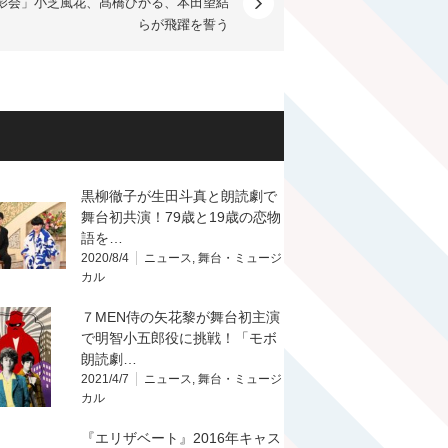
影会」小芝風花、髙橋ひかる、本田望結
らが飛躍を誓う
黒柳徹子が生田斗真と朗読劇で
舞台初共演！79歳と19歳の恋物
語を…
2020/8/4
ニュース
,
舞台・ミュージ
カル
７MEN侍の矢花黎が舞台初主演
で明智小五郎役に挑戦！「モボ
朗読劇…
2021/4/7
ニュース
,
舞台・ミュージ
カル
『エリザベート』2016年キャス