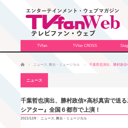
TVfan
TVfan CROSS
Stag
ホーム
ニュース
,
舞台・ミュージカル
千葉哲也演出、勝村政信
ニュース
千葉哲也演出、勝村政信×高杉真宙で送る
シアター』全国６都市で上演！
2021/12/9
ニュース
,
舞台・ミュージカル