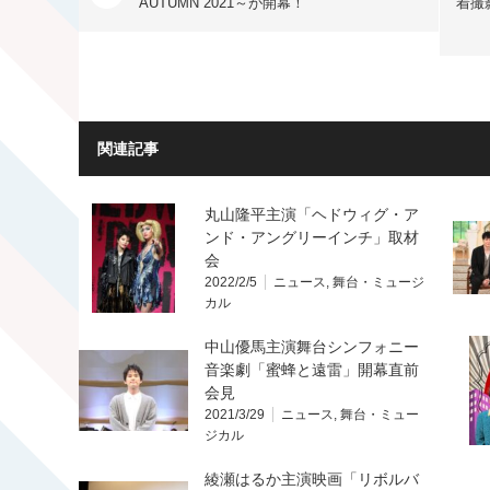
AUTUMN 2021～が開幕！
着撮
関連記事
丸山隆平主演「ヘドウィグ・ア
ンド・アングリーインチ」取材
会
2022/2/5
ニュース
,
舞台・ミュージ
カル
中山優馬主演舞台シンフォニー
音楽劇「蜜蜂と遠雷」開幕直前
会見
2021/3/29
ニュース
,
舞台・ミュー
ジカル
綾瀬はるか主演映画「リボルバ