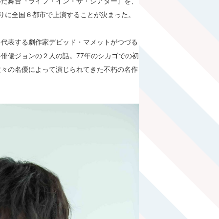
いた舞台『ライフ・イン・ザ・シアター』を、
切りに全国６都市で上演することが決まった。
表する劇作家デビッド・マメットがつづる
俳優ジョンの２人の話。77年のシカゴでの初
数々の名優によって演じられてきた不朽の名作