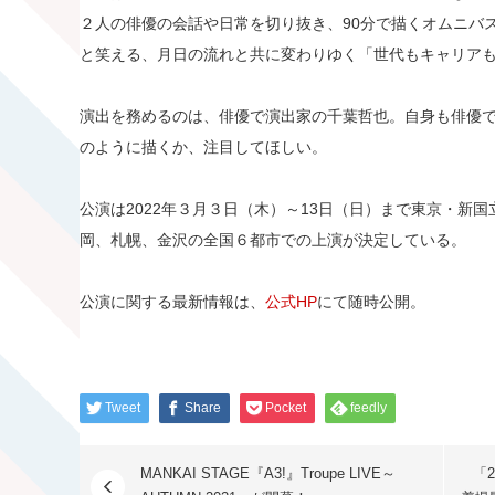
２人の俳優の会話や日常を切り抜き、90分で描くオムニバ
と笑える、月日の流れと共に変わりゆく「世代もキャリア
演出を務めるのは、俳優で演出家の千葉哲也。自身も俳優で
のように描くか、注目してほしい。
公演は2022年３月３日（木）～13日（日）まで東京・新
岡、札幌、金沢の全国６都市での上演が決定している。
公演に関する最新情報は、
公式HP
にて随時公開。
Tweet
Share
Pocket
feedly
MANKAI STAGE『A3!』Troupe LIVE～
「