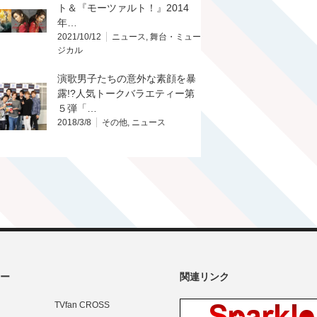
ト＆『モーツァルト！』2014
年…
2021/10/12
ニュース
,
舞台・ミュー
ジカル
演歌男子たちの意外な素顔を暴
露!?人気トークバラエティー第
５弾「…
2018/3/8
その他
,
ニュース
ー
関連リンク
TVfan CROSS