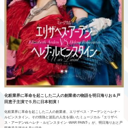
化粧業界に革命を起こした二人の創業者の物語を明日海りお＆戸
田恵子主演で５月に日本初演！
化粧業界に革命を起こした二人の創業者、エリザベス・アーデンとヘレナ・
ルビンスタイン。その情熱と波乱の人生を描いたミュージカル『エリザベ
ス・アーデンvs.ヘレナ・ルビンスタイン -WAR PAINT-』が、明日海りおと戸
田恵子主演で５月に日生…