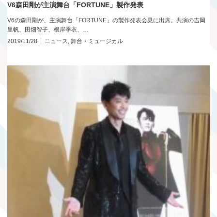
V6森田剛が主演舞台「FORTUNE」製作発表
V6の森田剛が、主演舞台「FORTUNE」の製作発表会見に出席。共演の吉岡
里帆、田畑智子、根岸季衣、…
2019/11/28
ニュース
,
舞台・ミュージカル