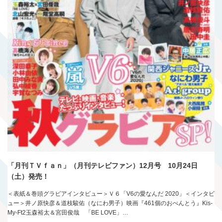
「月刊ＴＶｆａｎ」（月刊テレビファン）12月号 10月24日
（土）発売！
＜表紙＆巻頭グラビアインタビュー＞Ｖ６「V6の愛なんだ 2020」＜インタビ
ュー＞井ノ原快彦＆道枝駿佑（なにわ男子）映画『461個のおべんとう』Kis-
My-Ft2玉森裕太＆宮田俊哉 「BE LOVE」…