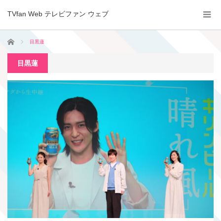
TVfan Web テレビファン ウェブ
ホーム
目黒蓮
目黒蓮