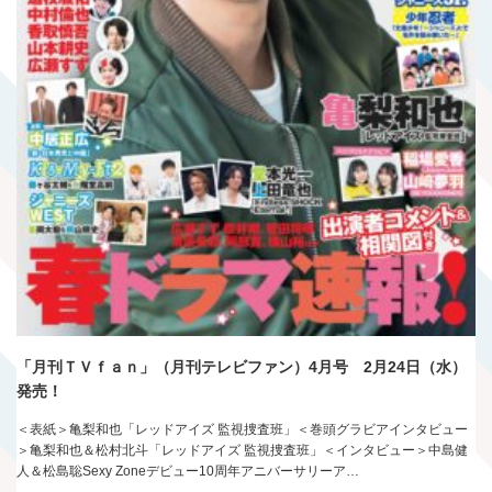
「月刊ＴＶｆａｎ」（月刊テレビファン）4月号 2月24日（水）
発売！
＜表紙＞亀梨和也「レッドアイズ 監視捜査班」＜巻頭グラビアインタビュー
＞亀梨和也＆松村北斗「レッドアイズ 監視捜査班」＜インタビュー＞中島健
人＆松島聡Sexy Zoneデビュー10周年アニバーサリーア…