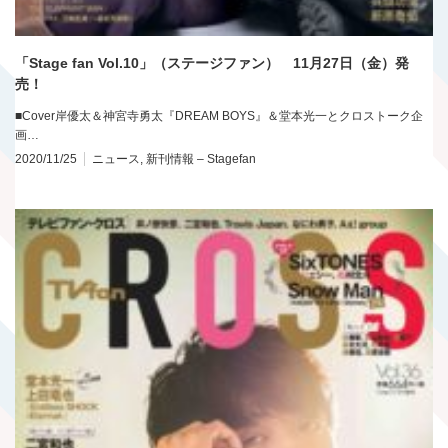
「Stage fan Vol.10」（ステージファン） 11月27日（金）発
売！
■Cover岸優太＆神宮寺勇太『DREAM BOYS』＆堂本光一とクロストーク企
画…
2020/11/25
ニュース
,
新刊情報 – Stagefan