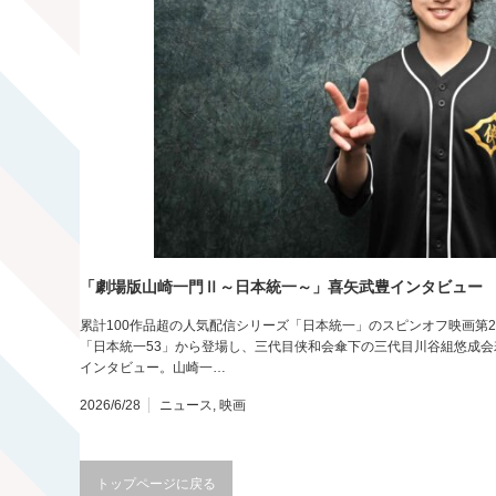
「劇場版山崎一門Ⅱ～日本統一～」喜矢武豊インタビュー
累計100作品超の人気配信シリーズ「日本統一」のスピンオフ映画第
「日本統一53」から登場し、三代目侠和会傘下の三代目川谷組悠成
インタビュー。山崎一…
2026/6/28
ニュース
,
映画
トップページに戻る