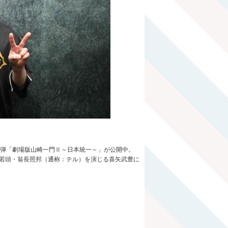
2弾「劇場版山崎一門Ⅱ～日本統一～」が公開中。
会若頭・翁長照邦（通称：テル）を演じる喜矢武豊に