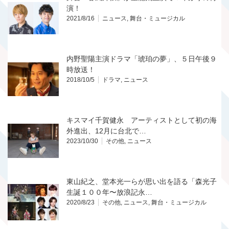
演！
2021/8/16
ニュース
,
舞台・ミュージカル
内野聖陽主演ドラマ「琥珀の夢」、５日午後９
時放送！
2018/10/5
ドラマ
,
ニュース
キスマイ千賀健永 アーティストとして初の海
外進出、12月に台北で…
2023/10/30
その他
,
ニュース
東山紀之、堂本光一らが思い出を語る「森光子
生誕１００年〜放浪記永…
2020/8/23
その他
,
ニュース
,
舞台・ミュージカル