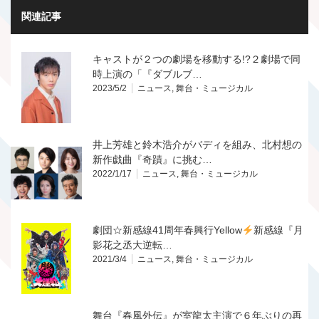
関連記事
キャストが２つの劇場を移動する!?２劇場で同
時上演の「『ダブルブ…
2023/5/2
ニュース
,
舞台・ミュージカル
井上芳雄と鈴木浩介がバディを組み、北村想の
新作戯曲『奇蹟』に挑む…
2022/1/17
ニュース
,
舞台・ミュージカル
劇団☆新感線41周年春興行Yellow
新感線『月
影花之丞大逆転…
2021/3/4
ニュース
,
舞台・ミュージカル
舞台『春風外伝』が室龍太主演で６年ぶりの再