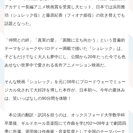
アカデミー長編アニメ映画賞を受賞し大ヒット、日本では浜田雅
功（シュレック役）と藤原紀香（フィオナ姫役）の吹き替えでも
話題となった。
「仲間との絆」「真実の愛」「困難に立ち向かう」という普遍的
テーマをジョークやパロディー満載で描いた『シュレック』は、
子どもだけでなく大人も夢中にし、公開から20年たった今でも色
あせない世界中で愛される名作アニメーション映画だ。
そんな映画『シュレック』を元に08年にブロードウェーでミュー
ジカル化されて大好評を博した本作が、日本初へ。今年の夏休み
は、笑いっぱなしの90分間を体験！
本公演の翻訳・訳詞を担うのは、オックスフォード大学数学科
卒業後、ギルドホール音楽院にて作曲を学び02〜08年まで劇団四
季に所属。退団後は作曲家・音楽監督として全国のテーマパーク