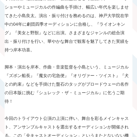
ショーやミュージカルの作編曲を手掛け、幅広い年代を楽しませ
てきた小島良太。演出・振り付けを務めるのは、神戸大学院在学
中の04年に劇団四季オーディションに合格し、『ライオンキン
グ』『美女と野獣』などに出演。さまざまなジャンルの総合演
出・振り付けを行い、華やかな舞台で観客を魅了してきた実績を
持つ岸本功喜。
脚本・演出を岸本、作曲・音楽監督を小島という、ミュージカル
『ズボン船長』『魔女の宅急便』『オリヴァー・ツイスト』『犬
との約束』などを手掛けた盤石のタッグがブロードウェーの名作
の日本版に挑む『シュレック・ザ・ミュージカル』に乞うご期
待！
今回のトライアウト公演の上演に伴い、舞台を彩るメインキャス
ト、アンサンブルキャストを選出するオーディションが開催され
る。この「全キャストオーディション」というまたとないない機