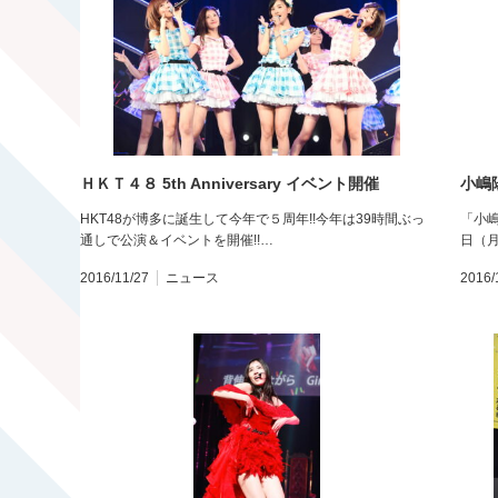
ＨＫＴ４８ 5th Anniversary イベント開催
小嶋
HKT48が博多に誕生して今年で５周年!!今年は39時間ぶっ
「小嶋
通しで公演＆イベントを開催!!…
日（月
2016/11/27
ニュース
2016/