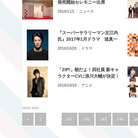
発売開始セレモニー出席
2016/11/1
ニュース
『スーパーサラリーマン左江内
氏』2017年1月ドラマ 堤真一
がサエない中年スーパーマン
2016/10/26
ドラマ
に!! 鬼嫁には小泉今日子！
「ZIP!」朝だよ！貝社員 新キャ
ラクターCVに浪川大輔が決定！
2016/10/18
アニメ
PAGE NAVI
«
1
…
141
142
143
144
1