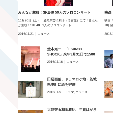
みんなが主役！SKE48 59人のソロコンサート
映画
11月20日（土）、愛知県芸術劇場（名古屋）にて「みんな
映画『
が主役！SKE48 59人のソロコンサート …
18
2016/11/21
ニュース
2016/
堂本光一 「Endless
SHOCK」来年3月31日で1500
回公演達成
2016/11/16
ニュース
田辺画伯、ドラマロケ地・茨城
県境町に絵を寄贈
2016/11/5
ドラマ
,
ニュース
大野智＆相葉雅紀 年賀はがき