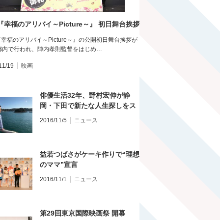
『幸福のアリバイ～Picture～』 初日舞台挨拶
幸福のアリバイ～Picture～』の公開初日舞台挨拶が
日都内で行われ、陣内孝則監督をはじめ…
11/19
映画
俳優生活32年、野村宏伸が静
岡・下田で新たな人生探しをス
タート
2016/11/5
ニュース
益若つばさがケーキ作りで“理想
のママ”宣言
2016/11/1
ニュース
第29回東京国際映画祭 開幕