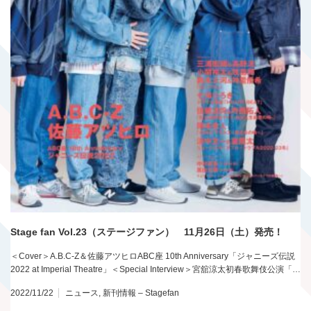
Stage fan Vol.23（ステージファン） 11月26日（土）発売！
＜Cover＞A.B.C-Z＆佐藤アツヒロABC座 10th Anniversary「ジャニーズ伝説
2022 at Imperial Theatre」＜Special Interview＞宮舘涼太初春歌舞伎公演「…
2022/11/22
ニュース
,
新刊情報 – Stagefan