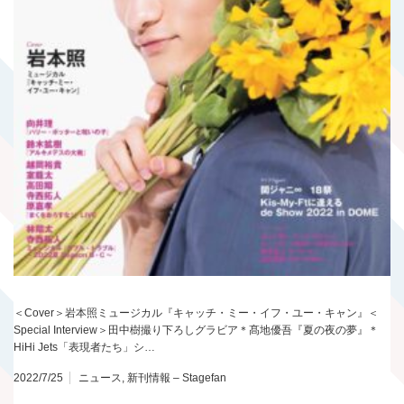
＜Cover＞岩本照ミュージカル『キャッチ・ミー・イフ・ユー・キャン』＜
Special Interview＞田中樹撮り下ろしグラビア＊髙地優吾『夏の夜の夢』＊
HiHi Jets「表現者たち」シ…
2022/7/25
ニュース
,
新刊情報 – Stagefan