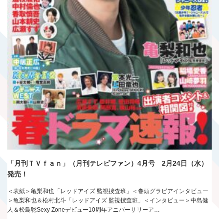
「月刊ＴＶｆａｎ」（月刊テレビファン）4月号 2月24日（水）
発売！
＜表紙＞亀梨和也「レッドアイズ 監視捜査班」＜巻頭グラビアインタビュー
＞亀梨和也＆松村北斗「レッドアイズ 監視捜査班」＜インタビュー＞中島健
人＆松島聡Sexy Zoneデビュー10周年アニバーサリーア…