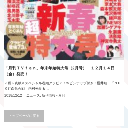
「月刊ＴＶｆａｎ」年末年始特大号（2月号） １２月１４日
（金）発売！
＜嵐＞表紙＆スペシャル巻頭グラビア！Ｗピンナップ付き！櫻井翔 「ＮＨ
Ｋ紅白歌合戦」内村光良＆…
2018/12/12
ニュース
,
新刊情報 - 月刊
トップページに戻る