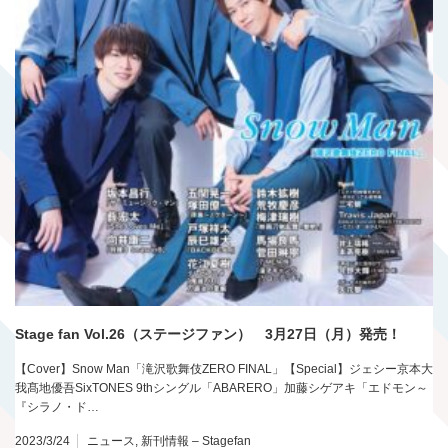
Stage fan Vol.26（ステージファン） 3月27日（月）発売！
【Cover】Snow Man「滝沢歌舞伎ZERO FINAL」【Special】ジェシー京本大
我髙地優吾SixTONES 9thシングル「ABARERO」加藤シゲアキ「エドモン～
『シラノ・ド…
2023/3/24
ニュース
,
新刊情報 – Stagefan