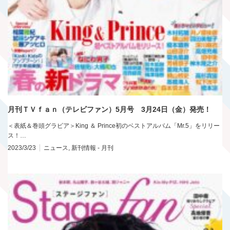
月刊ＴＶｆａｎ（テレビファン）5月号 3月24日（金）発売！
＜表紙＆巻頭グラビア＞King ＆ Prince初のベストアルバム「Mr.5」をリリー
ス！…
2023/3/23
ニュース
,
新刊情報 - 月刊