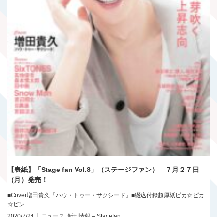
【表紙】「Stage fan Vol.8」（ステージファン） ７月２７日
（月）発売！
■Cover増田貴久『ハウ・トゥー・サクシード』■綴込付録超厚紙ピカ☆ピカ
☆ピン…
2020/7/24
ニュース
,
新刊情報 – Stagefan