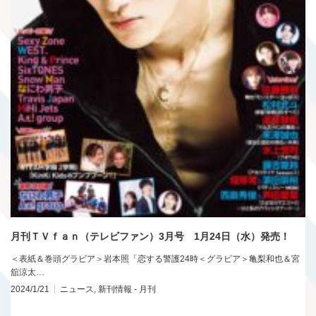
月刊ＴＶｆａｎ（テレビファン）3月号 1月24日（水）発売！
＜表紙＆巻頭グラビア＞岩本照「恋する警護24時＜グラビア＞亀梨和也＆宮
舘涼太…
2024/1/21
ニュース
,
新刊情報 - 月刊