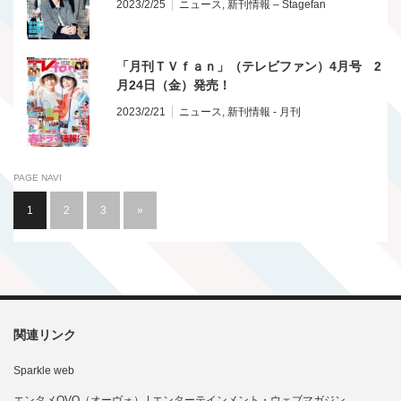
2023/2/25
ニュース
,
新刊情報 – Stagefan
「月刊ＴＶｆａｎ」（テレビファン）4月号 2
月24日（金）発売！
2023/2/21
ニュース
,
新刊情報 - 月刊
PAGE NAVI
1
2
3
»
関連リンク
Sparkle web
エンタメOVO（オーヴォ） | エンターテインメント・ウェブマガジン