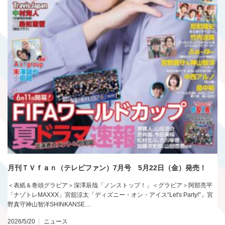
月刊ＴＶｆａｎ（テレビファン）7月号 5月22日（金）発売！
＜表紙＆巻頭グラビア＞深澤辰哉「ノンストップ！」＜グラビア＞阿部亮平
「ナゾトレMAXXX」宮舘涼太「ディズニー・オン・アイス“Let's Party!”」宮
野真守神山智洋SHINKANSE…
2026/5/20
ニュース