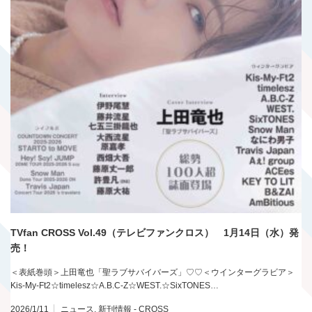
TVfan CROSS Vol.49（テレビファンクロス） 1月14日（水）発
売！
＜表紙巻頭＞上田竜也「聖ラブサバイバーズ」♡♡＜ウインターグラビア＞
Kis-My-Ft2☆timelesz☆A.B.C-Z☆WEST.☆SixTONES…
2026/1/11
ニュース
,
新刊情報 - CROSS