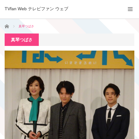
TVfan Web テレビファン ウェブ
ホーム
真琴つばさ
真琴つばさ