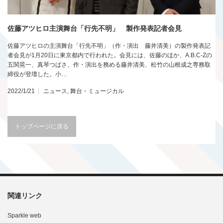
佐藤アツヒロ主演舞台「行先不明」 製作発表記者会見
佐藤アツヒロの主演舞台「行先不明」（作・演出 藤井清美）の製作発表記
者会見が1月20日に東京都内で行われた。会見には、佐藤のほか、A.B.C-Zの
五関晃一、真琴つばさ、作・演出を務める藤井清美、松竹の山根成之専務取
締役が登壇した。小…
2022/1/21
ニュース
,
舞台・ミュージカル
トップページに戻る
関連リンク
Sparkle web