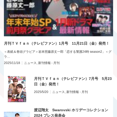
月刊ＴＶｆａｎ（テレビファン）1月号 11月21日（金）発売！
＜表紙＆巻頭グラビア＞岩本照藤原丈一郎「恋する警護24時 season2」＜グ
ラ…
2025/11/18
ニュース
,
新刊情報 - 月刊
月刊ＴＶｆａｎ（テレビファン）7月号 5月23
日（金）発売！
2025/5/20
ニュース
,
新刊情報 - 月刊
渡辺翔太 Swarovski ホリデーコレクション
2024 プレス発表会