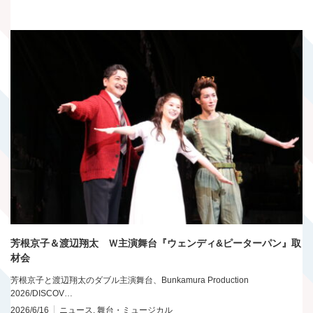
芳根京子＆渡辺翔太 Ｗ主演舞台『ウェンディ&ピーターパン』取
材会
芳根京子と渡辺翔太のダブル主演舞台、Bunkamura Production
2026/DISCOV…
2026/6/16
ニュース
,
舞台・ミュージカル