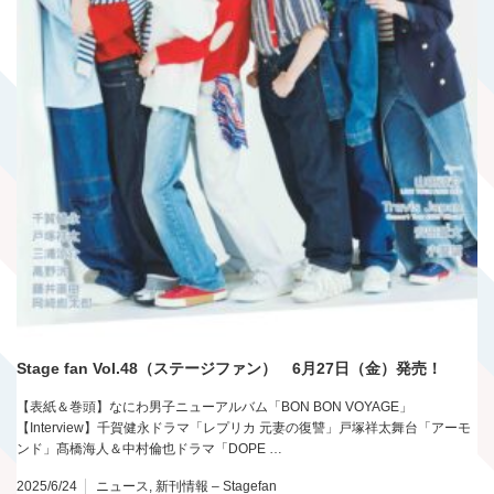
Stage fan Vol.48（ステージファン） 6月27日（金）発売！
【表紙＆巻頭】なにわ男子ニューアルバム「BON BON VOYAGE」
【Interview】千賀健永ドラマ「レプリカ 元妻の復讐」戸塚祥太舞台「アーモ
ンド」髙橋海人＆中村倫也ドラマ「DOPE …
2025/6/24
ニュース
,
新刊情報 – Stagefan