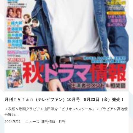
月刊ＴＶｆａｎ（テレビファン）10月号 8月23日（金）発売！
＜表紙＆巻頭グラビア＞山田涼介「ビリオン×スクール」＜グラビア＞髙地優
吾舞台…
2024/8/21
ニュース
,
新刊情報 - 月刊