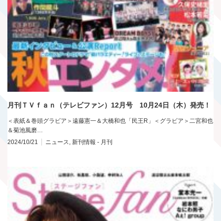
月刊ＴＶｆａｎ（テレビファン）12月号 10月24日（木）発売！
＜表紙＆巻頭グラビア＞遠藤憲一＆大橋和也「民王R」＜グラビア＞二宮和也
＆菊池風磨…
2024/10/21
ニュース
,
新刊情報 - 月刊