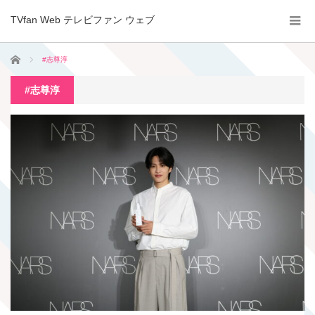
TVfan Web テレビファン ウェブ
ホーム
#志尊淳
#志尊淳