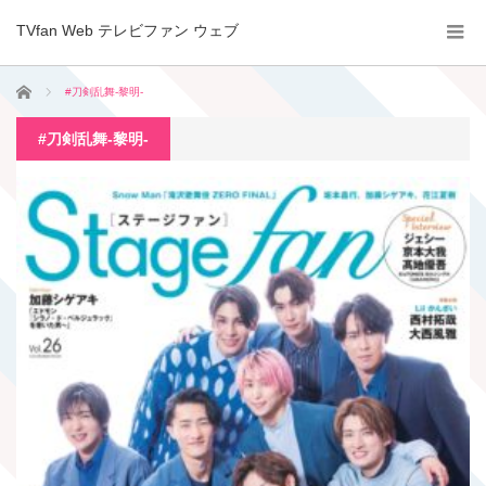
TVfan Web テレビファン ウェブ
ホーム
#刀剣乱舞-黎明-
#刀剣乱舞-黎明-