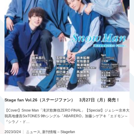
Stage fan Vol.26（ステージファン） 3月27日（月）発売！
【Cover】Snow Man「滝沢歌舞伎ZERO FINAL」【Special】ジェシー京本大
我髙地優吾SixTONES 9thシングル「ABARERO」加藤シゲアキ「エドモン～
『シラノ・ド…
2023/3/24
ニュース
,
新刊情報 – Stagefan