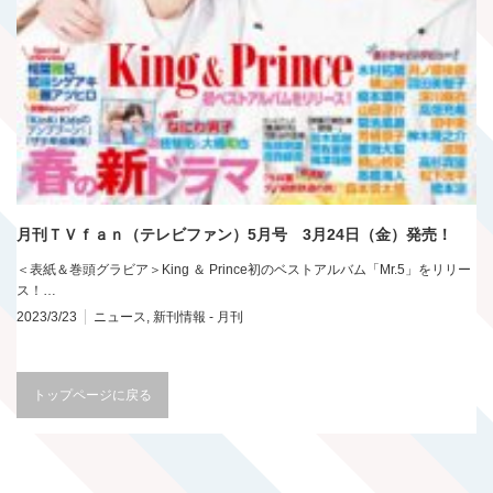
月刊ＴＶｆａｎ（テレビファン）5月号 3月24日（金）発売！
＜表紙＆巻頭グラビア＞King ＆ Prince初のベストアルバム「Mr.5」をリリー
ス！…
2023/3/23
ニュース
,
新刊情報 - 月刊
トップページに戻る