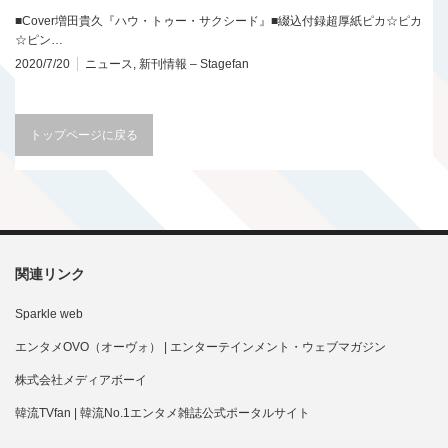
■Cover増田貴久『ハウ・トゥー・サクシード』■綴込付録超厚紙ピカ☆ピカ
☆ピン…
2020/7/20
ニュース
,
新刊情報 – Stagefan
トップページに戻る
関連リンク
Sparkle web
エンタメOVO（オーヴォ） | エンターテインメント・ウェブマガジン
株式会社メディアボーイ
韓流TVfan | 韓流No.1エンタメ雑誌公式ポータルサイト