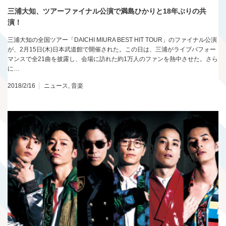
三浦大知、ツアーファイナル公演で満島ひかりと18年ぶりの共
演！
三浦大知の全国ツアー「DAICHI MIURA BEST HIT TOUR」のファイナル公演
が、2月15日(木)日本武道館で開催された。この日は、三浦がライブパフォー
マンスで全21曲を披露し、会場に訪れた約1万人のファンを熱中させた。さら
に…
2018/2/16
ニュース
,
音楽