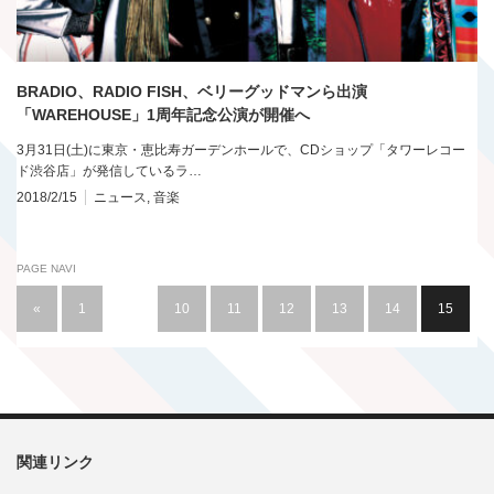
BRADIO、RADIO FISH、ベリーグッドマンら出演
「WAREHOUSE」1周年記念公演が開催へ
3月31日(土)に東京・恵比寿ガーデンホールで、CDショップ「タワーレコー
ド渋谷店」が発信しているラ…
2018/2/15
ニュース
,
音楽
PAGE NAVI
«
1
…
10
11
12
13
14
15
関連リンク